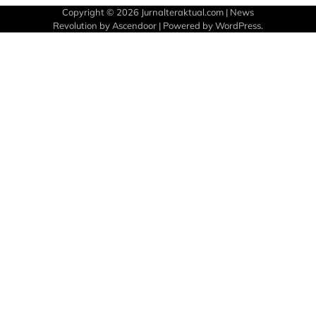
Copyright © 2026
Jurnalteraktual.com
| News
Revolution by
Ascendoor
| Powered by
WordPress
.