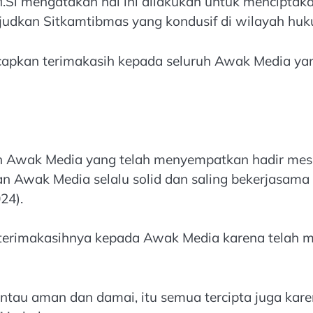
M.Si mengatakan hal ini dilakukan untuk mencipta
judkan Sitkamtibmas yang kondusif di wilayah huk
pkan terimakasih kepada seluruh Awak Media yang
uh Awak Media yang telah menyempatkan hadir mes
 dan Awak Media selalu solid dan saling bekerjasa
24).
terimakasihnya kepada Awak Media karena telah m
pantau aman dan damai, itu semua tercipta juga ka