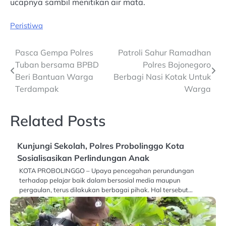
ucapnya sambil menitikan air mata.
Peristiwa
Post
Pasca Gempa Polres
Patroli Sahur Ramadhan
Tuban bersama BPBD
Polres Bojonegoro
navigation
Beri Bantuan Warga
Berbagi Nasi Kotak Untuk
Terdampak
Warga
Related Posts
Kunjungi Sekolah, Polres Probolinggo Kota
Sosialisasikan Perlindungan Anak
KOTA PROBOLINGGO – Upaya pencegahan perundungan
terhadap pelajar baik dalam bersosial media maupun
pergaulan, terus dilakukan berbagai pihak. Hal tersebut…