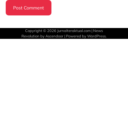
Copyright © 2026
Jurnalteraktual.com
| News
Revolution by
Ascendoor
| Powered by
WordPress
.