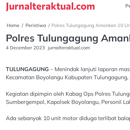
Jurnalteraktual.com
Skip
Pe
to
content
Home
Peristiwa
Polres Tulungagung Amankan 10 Uni
Polres Tulungagung Amank
4 December 2023
jurnalteraktual.com
TULUNGAGUNG
– Menindak lanjuti laporan ma
Kecamatan Boyolangu Kabupaten Tulungagung, P
Kegiatan dipimpin oleh Kabag Ops Polres Tulun
Sumbergempol, Kapolsek Boyolangu, Personil Lalu
Ada sebanyak 10 unit motor diduga terlibat balap