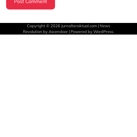
Copyright © 2026
Jurnalteraktual.com
| News
Revolution by
Ascendoor
| Powered by
WordPress
.