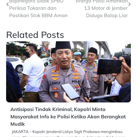
Bojonegoro Sidak SPBU
Warga Polisi Amankan
navigation
Periksa Takaran dan
13 Motor di Jember
Pastikan Stok BBM Aman
Diduga Balap Liar
Related Posts
Antisipasi Tindak Kriminal, Kapolri Minta
Masyarakat Info ke Polisi Ketika Akan Berangkat
Mudik
JAKARTA – Kapolri Jenderal Listyo Sigit Prabowo mengimbau