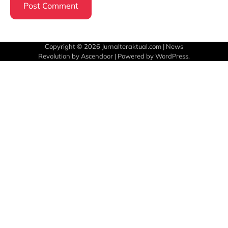
Copyright © 2026
Jurnalteraktual.com
| News
Revolution by
Ascendoor
| Powered by
WordPress
.