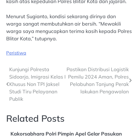
kasih atas kepedulian Polres Blitar Kota dan jajaran.
Menurut Sugianto, kondisi sekarang dirinya dan
warga sangat membutuhkan air bersih. “Mewakili
warga saya mengucapkan terima kasih kepada Polres
Blitar Kota,” tutupnya.
Peristiwa
Post
Kunjungi Polresta
Pastikan Distribusi Logistik
Sidoarjo, Imigrasi Kelas I
Pemilu 2024 Aman, Polres
navigation
Khusus Non TPI Jaksel
Pelabuhan Tanjung Perak
Studi Tiru Pelayanan
lakukan Pengawalan
Publik
Related Posts
Kakorsabhara Polri Pimpin Apel Gelar Pasukan