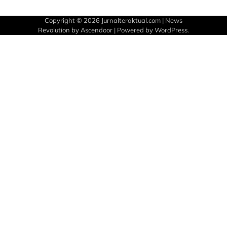
Copyright © 2026
Jurnalteraktual.com
| News
Revolution by
Ascendoor
| Powered by
WordPress
.