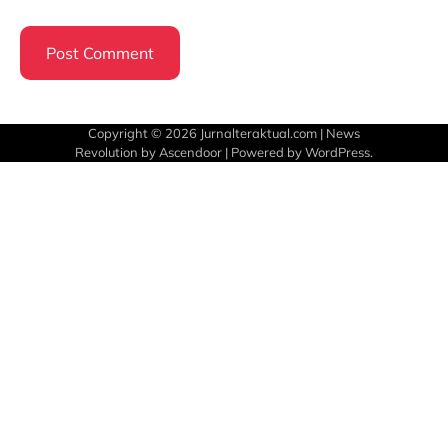
Copyright © 2026
Jurnalteraktual.com
| News
Revolution by
Ascendoor
| Powered by
WordPress
.