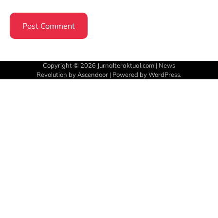
Copyright © 2026
Jurnalteraktual.com
| News
Revolution by
Ascendoor
| Powered by
WordPress
.