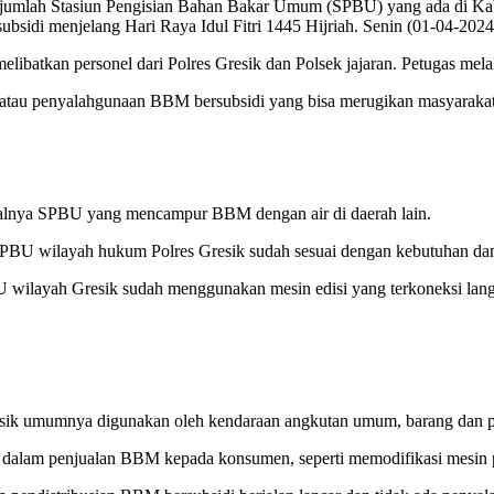
sejumlah Stasiun Pengisian Bahan Bakar Umum (SPBU) yang ada di Kab
idi menjelang Hari Raya Idul Fitri 1445 Hijriah. Senin (01-04-2024
elibatkan personel dari Polres Gresik dan Polsek jajaran. Petugas 
an atau penyalahgunaan BBM bersubsidi yang bisa merugikan masyarakat
viralnya SPBU yang mencampur BBM dengan air di daerah lain.
PBU wilayah hukum Polres Gresik sudah sesuai dengan kebutuhan dan 
 wilayah Gresik sudah menggunakan mesin edisi yang terkoneksi lang
k umumnya digunakan oleh kendaraan angkutan umum, barang dan per
n dalam penjualan BBM kepada konsumen, seperti memodifikasi mesi