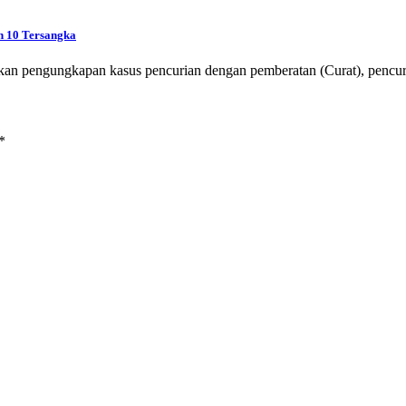
n 10 Tersangka
an pengungkapan kasus pencurian dengan pemberatan (Curat), pencur
*