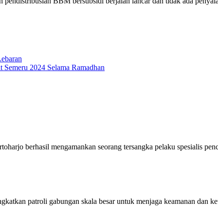
 pendistribusian BBM bersubsidi berjalan lancar dan tidak ada penyal
Lebaran
kat Semeru 2024 Selama Ramadhan
oharjo berhasil mengamankan seorang tersangka pelaku spesialis pen
gkatkan patroli gabungan skala besar untuk menjaga keamanan dan k