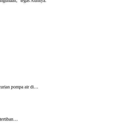
ahgunaan,” tegas Adhitya.
curian pompa air di…
etertiban…