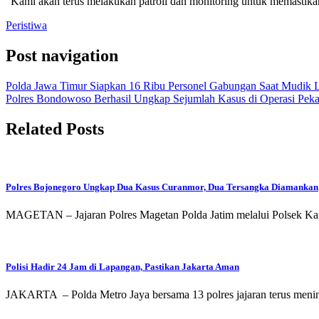
“Kami akan terus melakukan patroli dan monitoring untuk memastikan
Peristiwa
Post navigation
Polda Jawa Timur Siapkan 16 Ribu Personel Gabungan Saat Mudik 
Polres Bondowoso Berhasil Ungkap Sejumlah Kasus di Operasi Pe
Related Posts
Polres Bojonegoro Ungkap Dua Kasus Curanmor, Dua Tersangka Diamankan
MAGETAN – Jajaran Polres Magetan Polda Jatim melalui Polsek Kart
Polisi Hadir 24 Jam di Lapangan, Pastikan Jakarta Aman
JAKARTA – Polda Metro Jaya bersama 13 polres jajaran terus menin