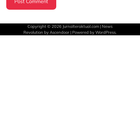
Copyright © 2026
Jurnalteraktual.com
| News
Revolution by
Ascendoor
| Powered by
WordPress
.