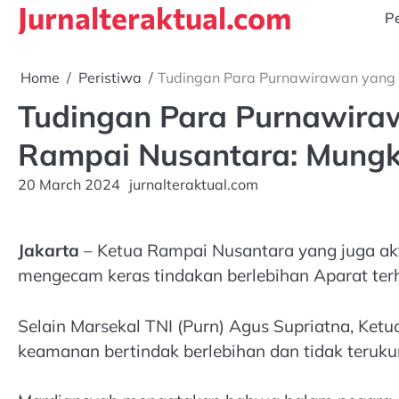
Jurnalteraktual.com
Skip
Pe
to
content
Home
Peristiwa
Tudingan Para Purnawirawan yang S
Tudingan Para Purnawira
Rampai Nusantara: Mungki
20 March 2024
jurnalteraktual.com
Jakarta
– Ketua Rampai Nusantara yang juga ak
mengecam keras tindakan berlebihan Aparat ter
Selain Marsekal TNI (Purn) Agus Supriatna, Ke
keamanan bertindak berlebihan dan tidak terukur