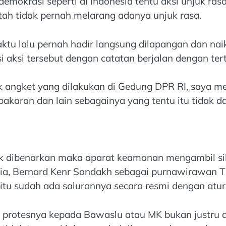
krasi seperti di Indonesia tentu aksi unjuk rasa 
ah tidak pernah melarang adanya unjuk rasa.
aktu lalu pernah hadir langsung dilapangan dan nai
 aksi tersebut dengan catatan berjalan dengan tert
hak angket yang dilakukan di Gedung DPR RI, saya m
akaran dan lain sebagainya yang tentu itu tidak da
dak dibenarkan maka aparat keamanan mengambil sik
ta dia, Bernard Kenr Sondakh sebagai purnawirawa
tu sudah ada salurannya secara resmi dengan atura
n protesnya kepada Bawaslu atau MK bukan justru 