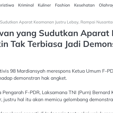
ristiwa
Kriminal
Kuliner
Fashion
Kesehatan
Olahra
udutkan Aparat Keamanan Justru Lebay, Rampai Nusantara
wan yang Sudutkan Aparat 
n Tak Terbiasa Jadi Demons
tivis 98 Mardiansyah merespons Ketua Umum F-PDR
hadap demonstran hak angket.
tua Pengarah F-PDR, Laksamana TNI (Purn) Bernard 
, justru hal itu akan memicu gelombang demonstras