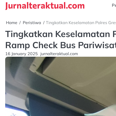
Jurnalteraktual.com
Skip
Pe
to
content
Home
Peristiwa
Tingkatkan Keselamatan Polres Gre
Tingkatkan Keselamatan P
Ramp Check Bus Pariwisa
16 January 2025
jurnalteraktual.com