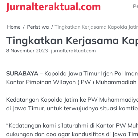
Jurnalteraktual.com
Skip
Pe
to
content
Home
Peristiwa
Tingkatkan Kerjasama Kapolda Jat
Tingkatkan Kerjasama Ka
8 November 2023
jurnalteraktual.com
SURABAYA
– Kapolda Jawa Timur Irjen Pol Imam
Kantor Pimpinan Wilayah ( PW ) Muhammadiah J
Kedatangan Kapolda Jatim ke PW Muhammadiyah
di Jawa Timur, untuk terwujudnya situasi kamti
“Kedatangan kami silaturahmi di Kantor PW Mu
dukungan dan doa agar kondusifitas di Jawa Timur