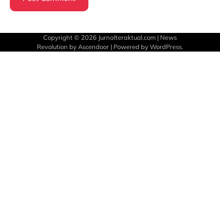
Copyright © 2026
Jurnalteraktual.com
| News
Revolution by
Ascendoor
| Powered by
WordPress
.