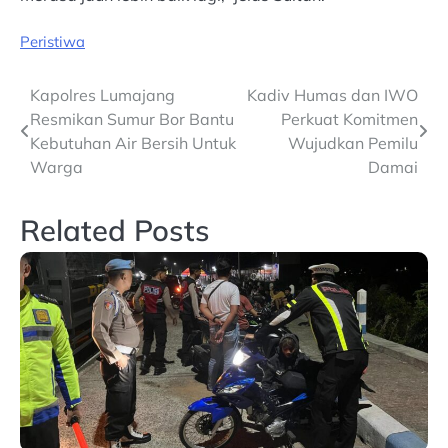
Peristiwa
Post
Kapolres Lumajang
Kadiv Humas dan IWO
Resmikan Sumur Bor Bantu
Perkuat Komitmen
navigation
Kebutuhan Air Bersih Untuk
Wujudkan Pemilu
Warga
Damai
Related Posts