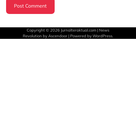
Copyright © 2026
Jurnalteraktual.com
| News
Revolution by
Ascendoor
| Powered by
WordPress
.