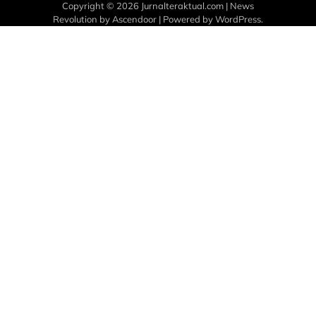
Copyright © 2026
Jurnalteraktual.com
| News
Revolution by
Ascendoor
| Powered by
WordPress
.