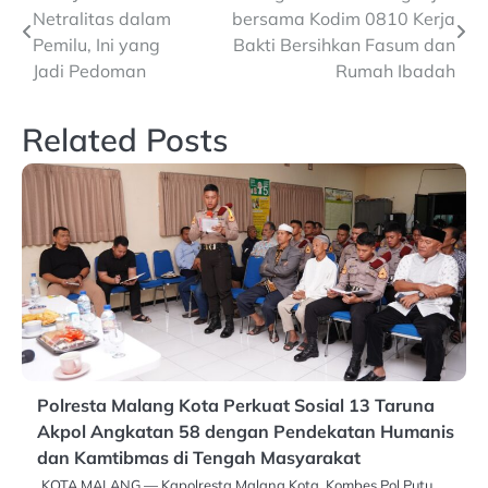
Netralitas dalam
bersama Kodim 0810 Kerja
navigation
Pemilu, Ini yang
Bakti Bersihkan Fasum dan
Jadi Pedoman
Rumah Ibadah
Related Posts
Polresta Malang Kota Perkuat Sosial 13 Taruna
Akpol Angkatan 58 dengan Pendekatan Humanis
dan Kamtibmas di Tengah Masyarakat
KOTA MALANG — Kapolresta Malang Kota, Kombes Pol Putu