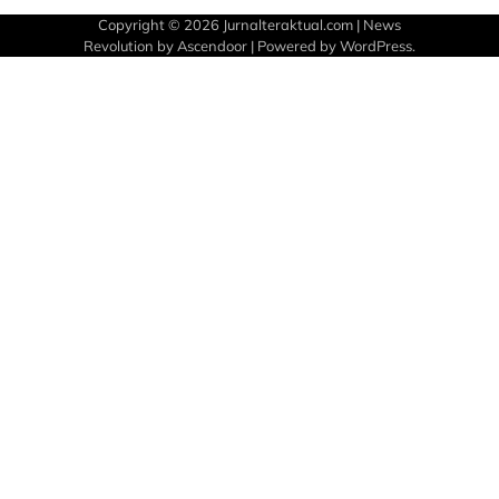
Copyright © 2026
Jurnalteraktual.com
| News
Revolution by
Ascendoor
| Powered by
WordPress
.