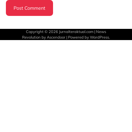
Copyright © 2026
Jurnalteraktual.com
| News
Revolution by
Ascendoor
| Powered by
WordPress
.