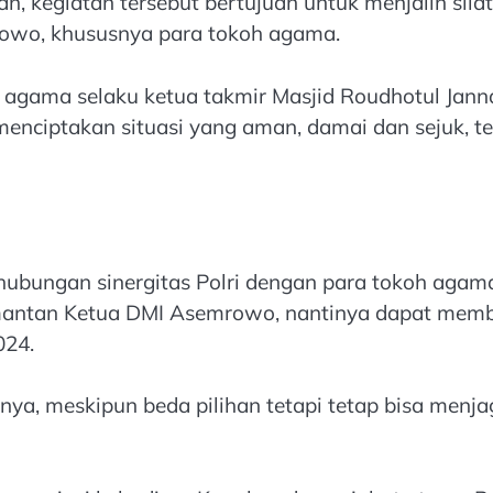
, kegiatan tersebut bertujuan untuk menjalin sil
owo, khususnya para tokoh agama.
 agama selaku ketua takmir Masjid Roudhotul Jann
 menciptakan situasi yang aman, damai dan sejuk,
 hubungan sinergitas Polri dengan para tokoh aga
mantan Ketua DMI Asemrowo, nantinya dapat memb
024.
ya, meskipun beda pilihan tetapi tetap bisa menj