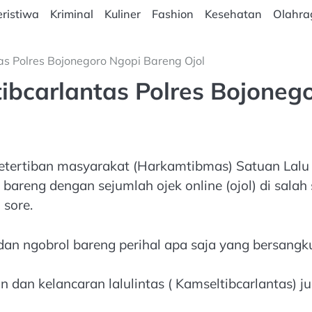
ristiwa
Kriminal
Kuliner
Fashion
Kesehatan
Olahra
s Polres Bojonegoro Ngopi Bareng Ojol
bcarlantas Polres Bojonego
ertiban masyarakat (Harkamtibmas) Satuan Lalu Li
areng dengan sejumlah ojek online (ojol) di sala
 sore.
dan ngobrol bareng perihal apa saja yang bersangku
 dan kelancaran lalulintas ( Kamseltibcarlantas) j