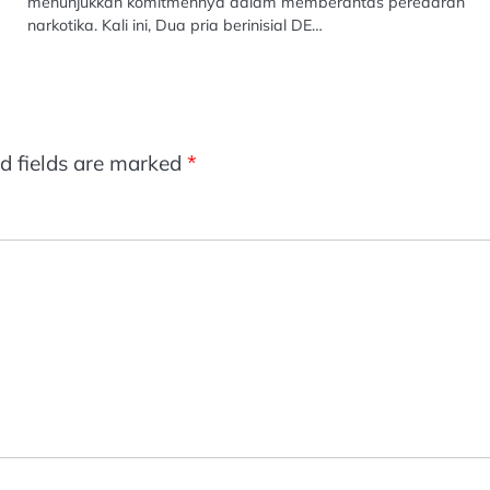
menunjukkan komitmennya dalam memberantas peredaran
narkotika. Kali ini, Dua pria berinisial DE…
d fields are marked
*