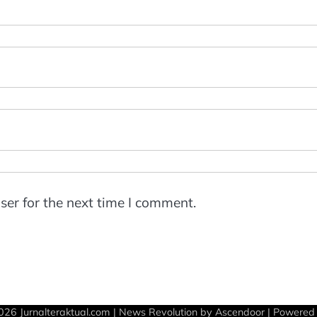
ser for the next time I comment.
2026
Jurnalteraktual.com
| News Revolution by
Ascendoor
| Powered