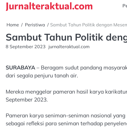
Jurnalteraktual.com
Skip
Pe
to
content
Home
Peristiwa
Sambut Tahun Politik dengan Mese
Sambut Tahun Politik den
8 September 2023
jurnalteraktual.com
SURABAYA
– Beragam sudut pandang masyarakat
dari segala penjuru tanah air.
Mereka menggelar pameran hasil karya karikatu
September 2023.
Pameran karya seniman-seniman nasional yang dii
sebagai refleksi para seniman terhadap penyele