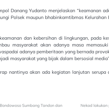
ompol Danang Yudanto menjelaskan “keamanan ada
ngi Polsek maupun bhabinkamtibmas Kelurahan B
eamanan dan kebersihan di lingkungan, pada kese
imbau masyarakat akan adanya masa memasuki 
waspadai adanya pemberitaan yang bernada provok
adi masyarakat yang bijak dalam bersosial media” t
arap nantinya akan ada kegiatan lanjutan serupa 
as Bondowoso Sumbang Tandon dan
Nekad lakukan 