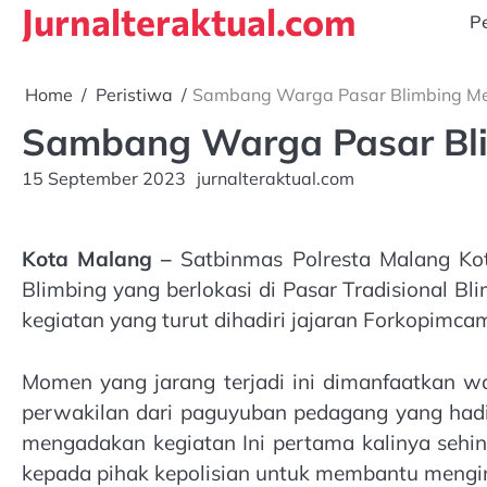
Jurnalteraktual.com
Skip
Pe
to
content
Home
Peristiwa
Sambang Warga Pasar Blimbing Mel
Sambang Warga Pasar Blim
15 September 2023
jurnalteraktual.com
Kota Malang –
Satbinmas Polresta Malang Ko
Blimbing yang berlokasi di Pasar Tradisional 
kegiatan yang turut dihadiri jajaran Forkopimcam
Momen yang jarang terjadi ini dimanfaatkan w
perwakilan dari paguyuban pedagang yang hadi
mengadakan kegiatan Ini pertama kalinya seh
kepada pihak kepolisian untuk membantu mengin