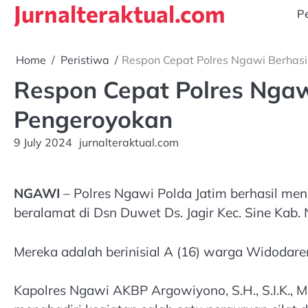
Jurnalteraktual.com
Skip
Pe
to
content
Home
Peristiwa
Respon Cepat Polres Ngawi Berhas
Respon Cepat Polres Ngaw
Pengeroyokan
9 July 2024
jurnalteraktual.com
NGAWI
– Polres Ngawi Polda Jatim berhasil m
beralamat di Dsn Duwet Ds. Jagir Kec. Sine Kab.
Mereka adalah berinisial A (16) warga Widodar
Kapolres Ngawi AKBP Argowiyono, S.H., S.I.K., M