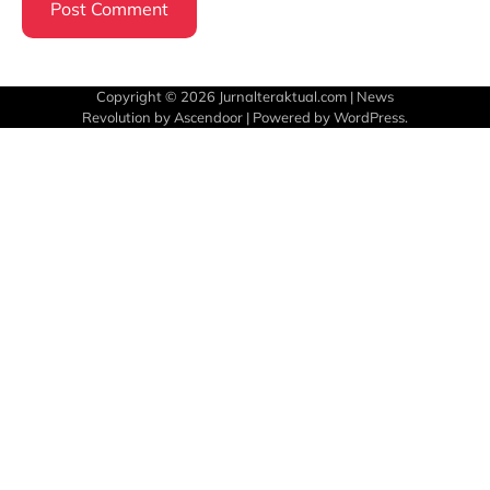
Copyright © 2026
Jurnalteraktual.com
| News
Revolution by
Ascendoor
| Powered by
WordPress
.