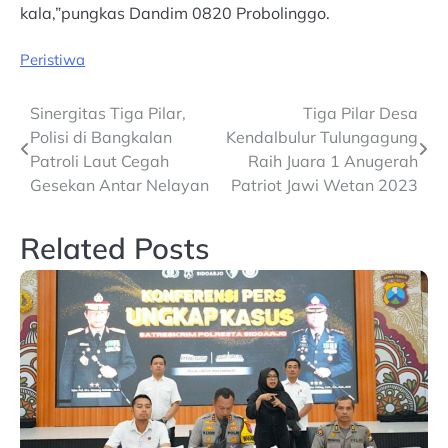
kala,”pungkas Dandim 0820 Probolinggo.
Peristiwa
Post
Sinergitas Tiga Pilar,
Tiga Pilar Desa
Polisi di Bangkalan
Kendalbulur Tulungagung
navigation
Patroli Laut Cegah
Raih Juara 1 Anugerah
Gesekan Antar Nelayan
Patriot Jawi Wetan 2023
Related Posts