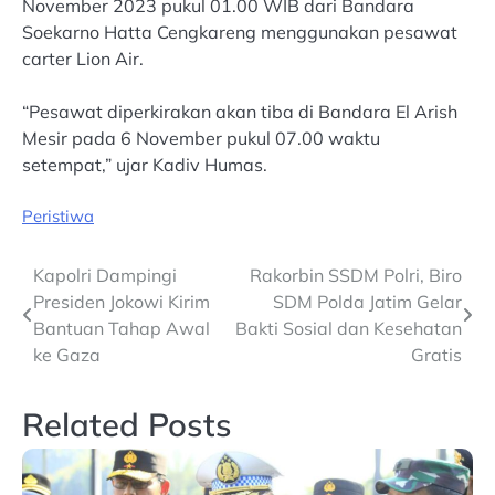
November 2023 pukul 01.00 WIB dari Bandara
Soekarno Hatta Cengkareng menggunakan pesawat
carter Lion Air.
“Pesawat diperkirakan akan tiba di Bandara El Arish
Mesir pada 6 November pukul 07.00 waktu
setempat,” ujar Kadiv Humas.
Peristiwa
Post
Kapolri Dampingi
Rakorbin SSDM Polri, Biro
Presiden Jokowi Kirim
SDM Polda Jatim Gelar
navigation
Bantuan Tahap Awal
Bakti Sosial dan Kesehatan
ke Gaza
Gratis
Related Posts