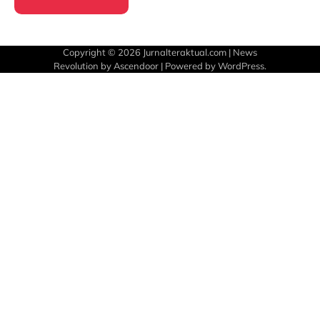
Copyright © 2026
Jurnalteraktual.com
| News
Revolution by
Ascendoor
| Powered by
WordPress
.