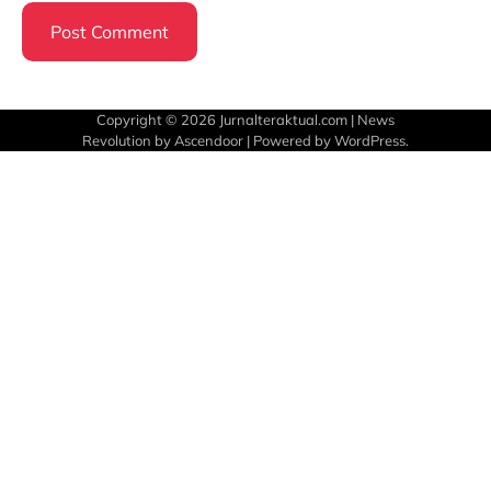
Copyright © 2026
Jurnalteraktual.com
| News
Revolution by
Ascendoor
| Powered by
WordPress
.