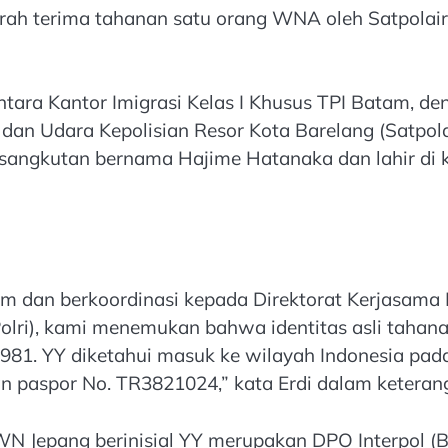
serah terima tahanan satu orang WNA oleh Satpolair
ntara Kantor Imigrasi Kelas I Khusus TPI Batam, 
dan Udara Kepolisian Resor Kota Barelang (Satpol
sangkutan bernama Hajime Hatanaka dan lahir di 
 dan berkoordinasi kepada Direktorat Kerjasama K
olri), kami menemukan bahwa identitas asli tahanan
1981. YY diketahui masuk ke wilayah Indonesia pad
paspor No. TR3821024,” kata Erdi dalam keteranga
Jepang berinisial YY merupakan DPO Interpol (Bl