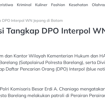
ristiwa
Kriminal
Kuliner
Fashion
Kesehatan
Olahra
ap DPO Interpol WN Jepang di Batam
asi Tangkap DPO Interpol W
atam dan Kantor Wilayah Kementerian Hukum dan 
Barelang (Satpolairud Polresta Barelang), serta Di
ap Daftar Pencarian Orang (DPO) Interpol (blue not
lri Komisaris Besar Erdi A. Chaniago mengatakan
resta Barelang melakukan patroli di Perairan Pera