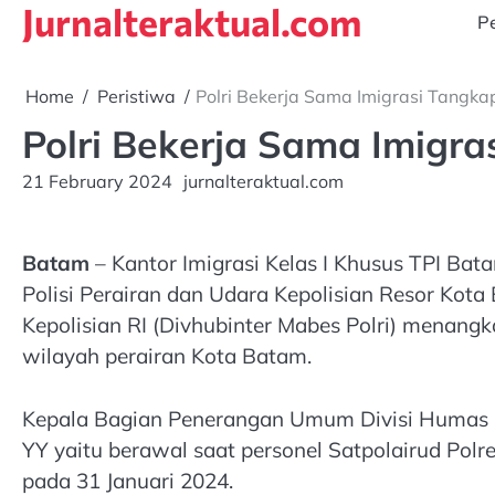
Jurnalteraktual.com
Skip
Pe
to
content
Home
Peristiwa
Polri Bekerja Sama Imigrasi Tangk
Polri Bekerja Sama Imigr
21 February 2024
jurnalteraktual.com
Batam
– Kantor Imigrasi Kelas I Khusus TPI B
Polisi Perairan dan Udara Kepolisian Resor Kota 
Kepolisian RI (Divhubinter Mabes Polri) menangk
wilayah perairan Kota Batam.
Kepala Bagian Penerangan Umum Divisi Humas Po
YY yaitu berawal saat personel Satpolairud Pol
pada 31 Januari 2024.