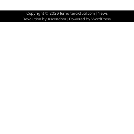
Copyright © 2026
Jurnalteraktual.com
| News
Revolution by
Ascendoor
| Powered by
WordPress
.