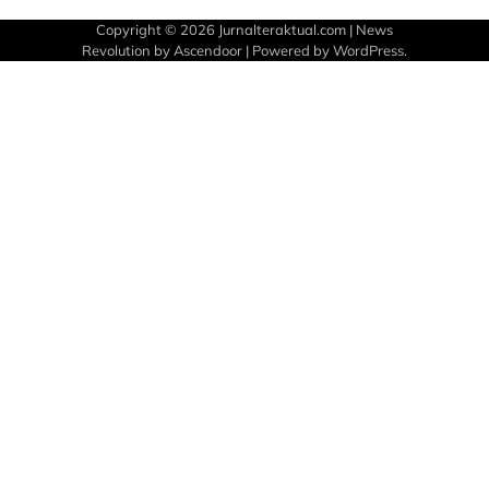
Copyright © 2026
Jurnalteraktual.com
| News
Revolution by
Ascendoor
| Powered by
WordPress
.