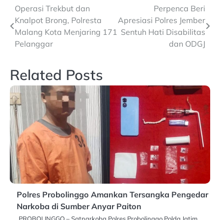
Post
Operasi Trekbut dan
Perpenca Beri
Knalpot Brong, Polresta
Apresiasi Polres Jember
navigation
Malang Kota Menjaring 171
Sentuh Hati Disabilitas
Pelanggar
dan ODGJ
Related Posts
Polres Probolinggo Amankan Tersangka Pengedar
Narkoba di Sumber Anyar Paiton
PROBOLINGGO – Satnarkoba Polres Probolinggo Polda Jatim