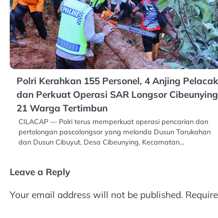
Polri Kerahkan 155 Personel, 4 Anjing Pelacak
dan Perkuat Operasi SAR Longsor Cibeunying
21 Warga Tertimbun
CILACAP — Polri terus memperkuat operasi pencarian dan
pertolongan pascalongsor yang melanda Dusun Tarukahan
dan Dusun Cibuyut, Desa Cibeunying, Kecamatan…
Leave a Reply
Your email address will not be published.
Require