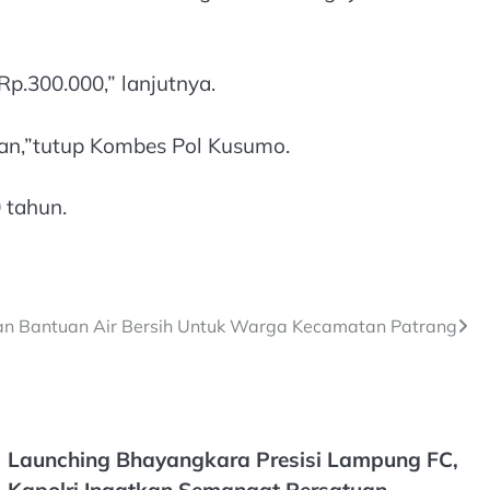
p.300.000,” lanjutnya.
lan,”tutup Kombes Pol Kusumo.
 tahun.
kan Bantuan Air Bersih Untuk Warga Kecamatan Patrang
Launching Bhayangkara Presisi Lampung FC,
Kapolri Ingatkan Semangat Persatuan