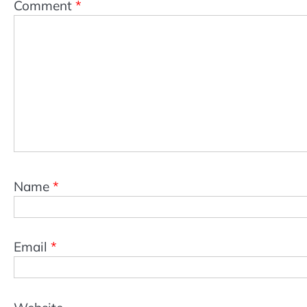
Comment
*
Name
*
Email
*