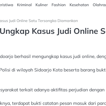
ristiwa
Kriminal
Kuliner
Fashion
Kesehatan
Olahra
Kasus Judi Online Satu Tersangka Diamankan
il Ungkap Kasus Judi Online
doarjo berhasil mengungkap kasus judi online, den
s Polisi di wilayah Sidoarjo Kota beserta barang bu
syarakat terkait adanya aktifitas perjudian deng
iknya, terdapat bukti catatan pesan masuk dari par