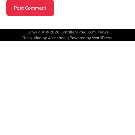
Copyright © 2026
Jurnalteraktual.com
| News
Revolution by
Ascendoor
| Powered by
WordPress
.