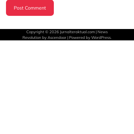
Copyright © 2026
Jurnalteraktual.com
| News
Revolution by
Ascendoor
| Powered by
WordPress
.