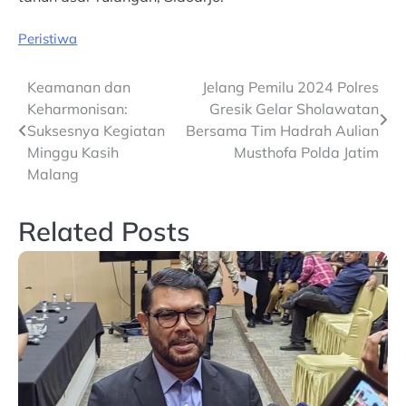
Peristiwa
Post
Keamanan dan
Jelang Pemilu 2024 Polres
Keharmonisan:
Gresik Gelar Sholawatan
navigation
Suksesnya Kegiatan
Bersama Tim Hadrah Aulian
Minggu Kasih
Musthofa Polda Jatim
Malang
Related Posts