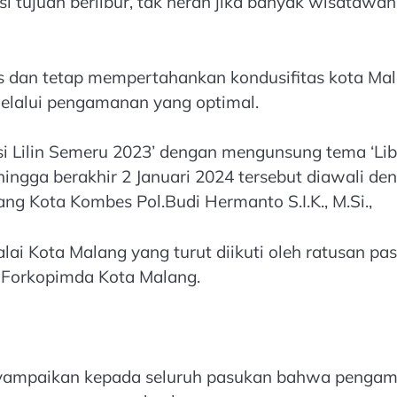
 tujuan berlibur, tak heran jika banyak wisatawan 
as dan tetap mempertahankan kondusifitas kota Mal
elalui pengamanan yang optimal.
si Lilin Semeru 2023’ dengan mengunsung tema ‘Li
ingga berakhir 2 Januari 2024 tersebut diawali de
ng Kota Kombes Pol.Budi Hermanto S.I.K., M.Si.,
lai Kota Malang yang turut diikuti oleh ratusan pa
an Forkopimda Kota Malang.
ampaikan kepada seluruh pasukan bahwa pengama