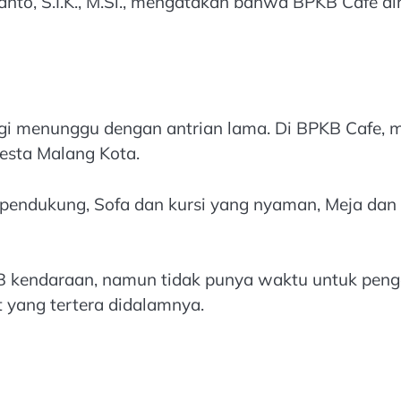
anto, S.I.K., M.Si., mengatakan bahwa BPKB Cafe 
agi menunggu dengan antrian lama. Di BPKB Cafe
resta Malang Kota.
endukung, Sofa dan kursi yang nyaman, Meja dan col
 kendaraan, namun tidak punya waktu untuk peng
t yang tertera didalamnya.