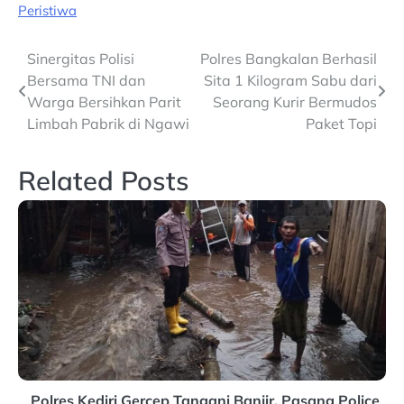
Peristiwa
Post
Sinergitas Polisi
Polres Bangkalan Berhasil
Bersama TNI dan
Sita 1 Kilogram Sabu dari
navigation
Warga Bersihkan Parit
Seorang Kurir Bermudos
Limbah Pabrik di Ngawi
Paket Topi
Related Posts
Polres Kediri Gercep Tangani Banjir, Pasang Police