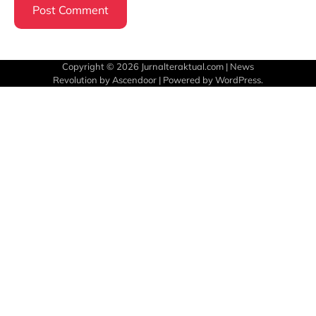
Copyright © 2026
Jurnalteraktual.com
| News
Revolution by
Ascendoor
| Powered by
WordPress
.