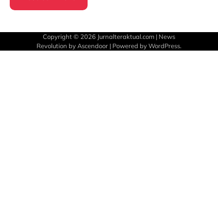
Copyright © 2026
Jurnalteraktual.com
| News
Revolution by
Ascendoor
| Powered by
WordPress
.