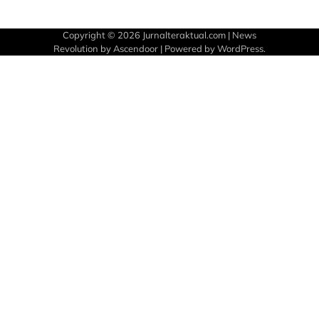
Copyright © 2026
Jurnalteraktual.com
| News
Revolution by
Ascendoor
| Powered by
WordPress
.