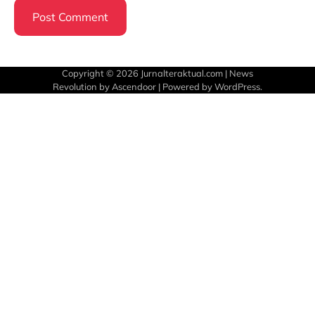
Copyright © 2026
Jurnalteraktual.com
| News
Revolution by
Ascendoor
| Powered by
WordPress
.