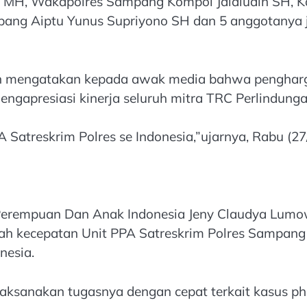
 MH, Wakapolres Sampang Kompol Jalaludin SH, Ka
pang Aiptu Yunus Supriyono SH dan 5 anggotanya
an mengatakan kepada awak media bahwa pengharg
ngapresiasi kinerja seluruh mitra TRC Perlindun
Satreskrim Polres se Indonesia,”ujarnya, Rabu (27/
 Perempuan Dan Anak Indonesia Jeny Claudya Lum
h kecepatan Unit PPA Satreskrim Polres Sampang
nesia.
aksanakan tugasnya dengan cepat terkait kasus phe