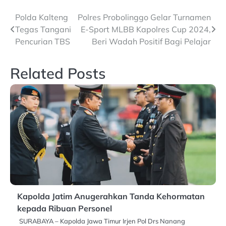
Post
Polda Kalteng
Polres Probolinggo Gelar Turnamen
Tegas Tangani
E-Sport MLBB Kapolres Cup 2024,
navigation
Pencurian TBS
Beri Wadah Positif Bagi Pelajar
Related Posts
Kapolda Jatim Anugerahkan Tanda Kehormatan
kepada Ribuan Personel
SURABAYA – Kapolda Jawa Timur Irjen Pol Drs Nanang