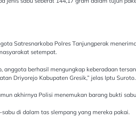
jenis sabu seberat 144,17 gram dalam tujuh paket 
anggota Satresnarkoba Polres Tanjungperak menerim
masyarakat setempat.
ib, anggota berhasil mengungkap keberadaan tersa
atan Driyorejo Kabupaten Gresik,” jelas Iptu Suroto.
mun akhirnya Polisi menemukan barang bukti sabu
-sabu di dalam tas slempang yang mereka pakai.