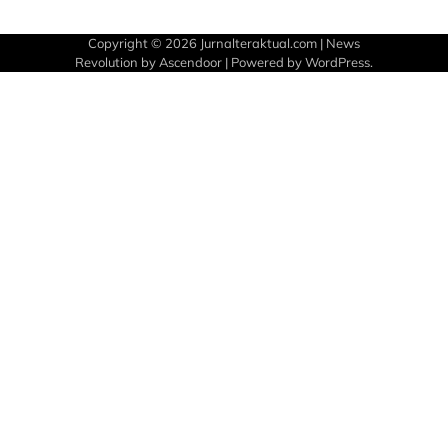
Copyright © 2026
Jurnalteraktual.com
| News
Revolution by
Ascendoor
| Powered by
WordPress
.