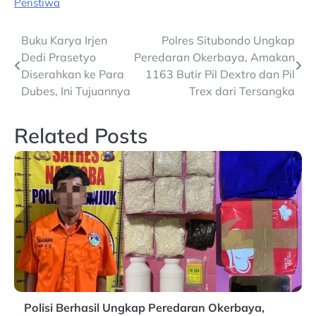
Peristiwa
Post
Buku Karya Irjen
Polres Situbondo Ungkap
Dedi Prasetyo
Peredaran Okerbaya, Amakan
navigation
Diserahkan ke Para
1163 Butir Pil Dextro dan Pil
Dubes, Ini Tujuannya
Trex dari Tersangka
Related Posts
Polisi Berhasil Ungkap Peredaran Okerbaya,