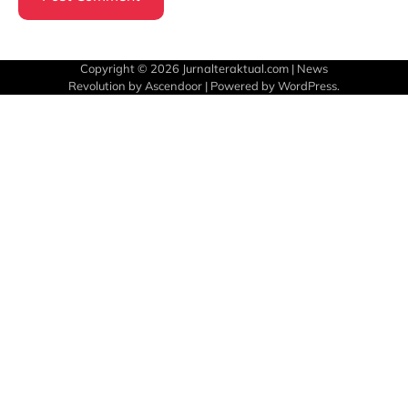
Copyright © 2026
Jurnalteraktual.com
| News
Revolution by
Ascendoor
| Powered by
WordPress
.