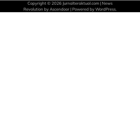
Copyright © 2026
Jurnalteraktual.com
| News
Revolution by
Ascendoor
| Powered by
WordPress
.